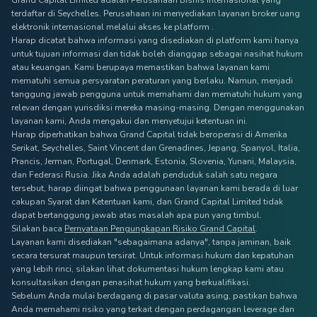
Grand Capital Limited adalah Perusahaan Bisnis Internasional yang
terdaftar di Seychelles. Perusahaan ini menyediakan layanan broker uang
elektronik internasional melalui akses ke platform .
Harap dicatat bahwa informasi yang disediakan di platform kami hanya
untuk tujuan informasi dan tidak boleh dianggap sebagai nasihat hukum
atau keuangan. Kami berupaya memastikan bahwa layanan kami
mematuhi semua persyaratan peraturan yang berlaku. Namun, menjadi
tanggung jawab pengguna untuk memahami dan mematuhi hukum yang
relevan dengan yurisdiksi mereka masing-masing. Dengan menggunakan
layanan kami, Anda mengakui dan menyetujui ketentuan ini.
Harap diperhatikan bahwa Grand Capital tidak beroperasi di Amerika
Serikat, Seychelles, Saint Vincent dan Grenadines, Jepang, Spanyol, Italia,
Prancis, Jerman, Portugal, Denmark, Estonia, Slovenia, Yunani, Malaysia,
dan Federasi Rusia. Jika Anda adalah penduduk salah satu negara
tersebut, harap diingat bahwa penggunaan layanan kami berada di luar
cakupan Syarat dan Ketentuan kami, dan Grand Capital Limited tidak
dapat bertanggung jawab atas masalah apa pun yang timbul.
Silakan baca
Pernyataan Pengungkapan Risiko Grand Capital
.
Layanan kami disediakan "sebagaimana adanya", tanpa jaminan, baik
secara tersurat maupun tersirat. Untuk informasi hukum dan kepatuhan
yang lebih rinci, silakan lihat dokumentasi hukum lengkap kami atau
konsultasikan dengan penasihat hukum yang berkualifikasi.
Sebelum Anda mulai berdagang di pasar valuta asing, pastikan bahwa
Anda memahami risiko yang terkait dengan perdagangan leverage dan